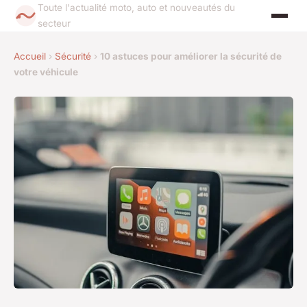
Toute l'actualité moto, auto et nouveautés du
secteur
Accueil
›
Sécurité
›
10 astuces pour améliorer la sécurité de
votre véhicule