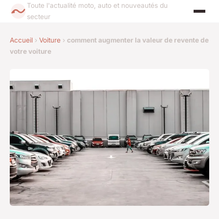
Toute l'actualité moto, auto et nouveautés du
secteur
Accueil
›
Voiture
›
comment augmenter la valeur de revente de
votre voiture