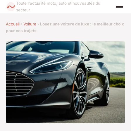
Toute l'actualité moto, auto et nouveautés du
secteur
Accueil
›
Voiture
›
Louez une voiture de luxe : le meilleur choix
pour vos trajets