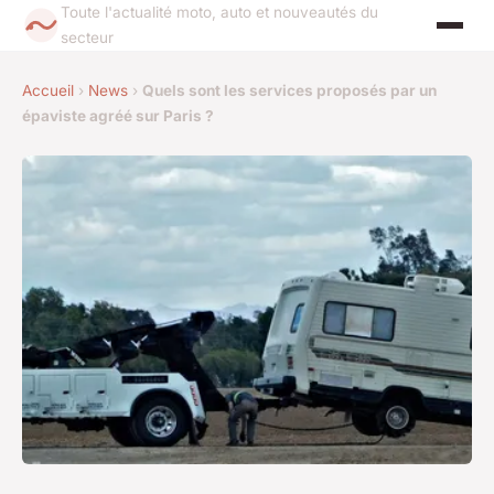
Toute l'actualité moto, auto et nouveautés du
secteur
Accueil
›
News
›
Quels sont les services proposés par un
épaviste agréé sur Paris ?