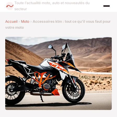
Toute l'actualité moto, auto et nouveautés du
secteur
Accueil
›
Moto
›
Accessoires ktm : tout ce qu'il vous faut pour
votre moto