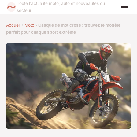
Toute l'actualité moto, auto et nouveautés du
secteur
Accueil
›
Moto
›
Casque de mot cross : trouvez le modèle
parfait pour chaque sport extrême